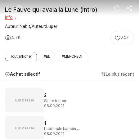
Le Fauve qui av
Le Fauve qui avala la Lune (Intro)
Info
Auteur:Nabit/Auteur:Luper
4.7K
247
Tout afficher
#BL
#MERCREDI
Achat sélectif
Le plus récent
2
Sacré tonton
08.09.2021
1
L'adorable bambin a grandi
08.09.2021