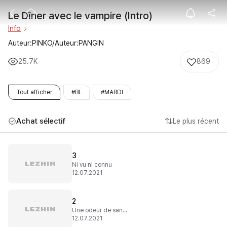
Le Dîner avec l
Le Dîner avec le vampire (Intro)
Info
Auteur:PINKO/Auteur:PANGIN
25.7K
869
Tout afficher
#BL
#MARDI
Achat sélectif
Le plus récent
3
Ni vu ni connu
12.07.2021
2
Une odeur de sang ?
12.07.2021