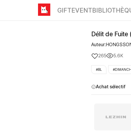
GIFT
EVENT
BIBLIOTHÈQ
Délit de Fuite 
Auteur:HONGSSO
265
5.6K
#BL
#DIMANC
Achat sélectif