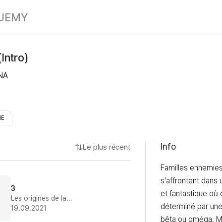
Délit de Fuite (
UE
MY
(Intro)
NA
HE
Info
Le plus récent
Familles ennemies,
s'affrontent dans
3
et fantastique où 
Les origines de la passion
déterminé par une af
19.09.2021
bêta ou oméga. Ma