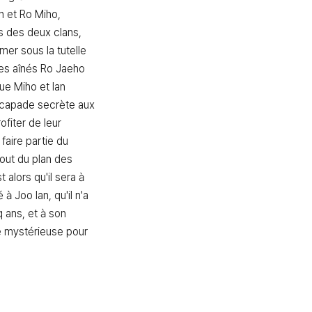
n et Ro Miho, 
s des deux clans, 
mer sous la tutelle 
es aînés Ro Jaeho 
ue Miho et Ian 
capade secrète aux 
fiter de leur 
 faire partie du 
out du plan des 
alors qu'il sera à 
 Joo Ian, qu'il n'a 
 ans, et à son 
e mystérieuse pour 