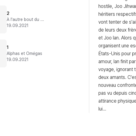
hostile, Joo Jihwa
2
héritiers respectif
À l'autre bout du Pacifique
vont tenter de s'ai
19.09.2021
de leurs deux frèr
et Joo Ian. Alors q
organisent une es
1
États-Unis pour pro
Alphas et Omégas
19.09.2021
amour, Ian finit par
voyage, ignorant t
deux amants. C'est 
nouveau confronté à
pas vu depuis cinq
attirance physiqu
lui...