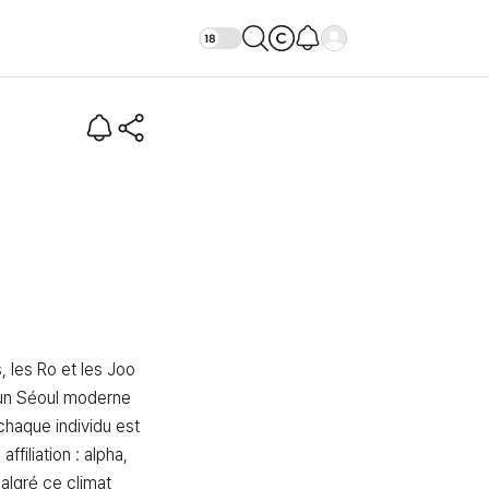
Intro)
 les Ro et les Joo 
 un Séoul moderne 
chaque individu est 
filiation : alpha, 
lgré ce climat 