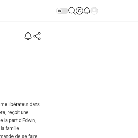
(Intro)
mme libérateur dans 
e, reçoit une 
 la part d'Edwin, 
a famille 
emande de se faire 