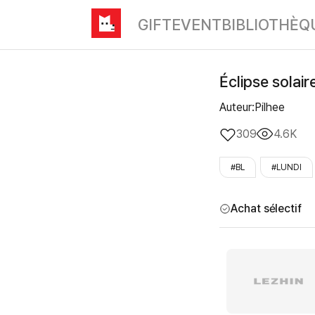
GIFT
EVENT
BIBLIOTHÈQ
Éclipse solaire
Auteur:Pilhee
309
4.6K
#BL
#LUNDI
Achat sélectif