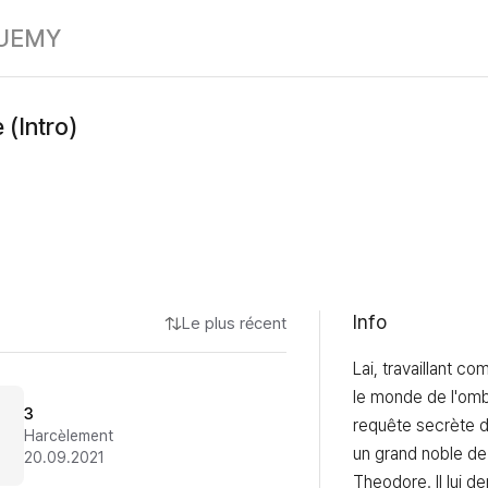
Éclipse solaire 
UE
MY
 (Intro)
Info
Le plus récent
Lai, travaillant co
le monde de l'ombr
3
requête secrète de
Harcèlement
un grand noble de l
20.09.2021
Theodore. Il lui d