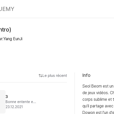
Full Volume (In
UE
MY
ntro)
ur:Yang EunJi
Info
Le plus récent
Seol Beom est un 
de jeux vidéos. Ch
3
corps sublime et t
Bonne entente entre voisins
qu'il partage avec
23.12.2021
Dowon est l'un d'e