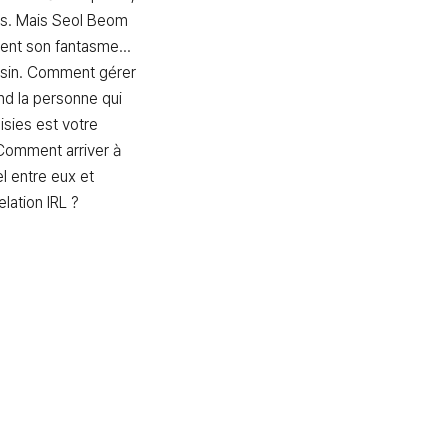
ves. Mais Seol Beom 
ent son fantasme... 
oisin. Comment gérer 
d la personne qui 
isies est votre 
 Comment arriver à 
el entre eux et 
ation IRL ?