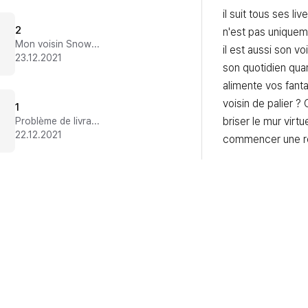
il suit tous ses li
2
n'est pas uniquem
Mon voisin Snow Tiger
il est aussi son v
23.12.2021
son quotidien quan
alimente vos fanta
voisin de palier ?
1
briser le mur virtu
Problème de livraison
22.12.2021
commencer une rel