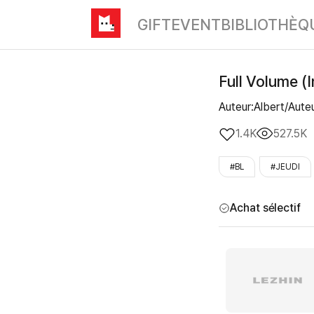
GIFT
EVENT
BIBLIOTHÈQ
Full Volume (I
Auteur:Albert/Aute
1.4K
527.5K
#BL
#JEUDI
Achat sélectif