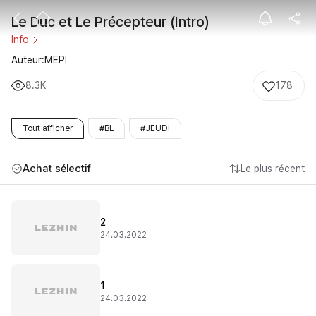
Le Duc et Le Pr
Le Duc et Le Précepteur (Intro)
Info
Auteur:MEPI
8.3K
178
Tout afficher
#BL
#JEUDI
Achat sélectif
Le plus récent
2
24.03.2022
1
24.03.2022