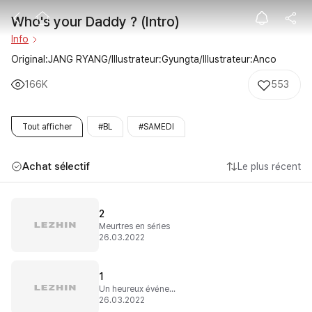
Who's your Dad
Who's your Daddy ? (Intro)
Info
Original:JANG RYANG/Illustrateur:Gyungta/Illustrateur:Anco
166K
553
Tout afficher
#BL
#SAMEDI
Achat sélectif
Le plus récent
2
Meurtres en séries
26.03.2022
1
Un heureux événement
26.03.2022