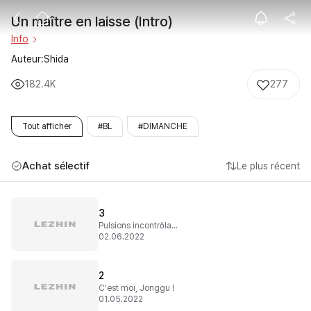
Un maître en la
Un maître en laisse (Intro)
Info
Auteur:Shida
182.4K
277
Tout afficher
#BL
#DIMANCHE
Achat sélectif
Le plus récent
3
Pulsions incontrôlables
02.06.2022
2
C'est moi, Jonggu !
01.05.2022