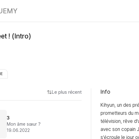
Oh, méga sweet 
UE
MY
t ! (Intro)
HE
Info
Le plus récent
Kihyun, un des pré
prometteurs du mo
3
télévision, rêve d
Mon âme sœur ?
avec son copain J
19.06.2022
s’écroule le jour