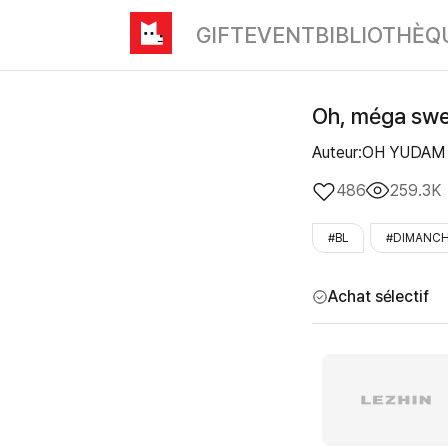
GIFT
EVENT
BIBLIOTHÈQ
Oh, méga swee
Auteur:OH YUDAM
486
259.3K
#BL
#DIMANC
Achat sélectif