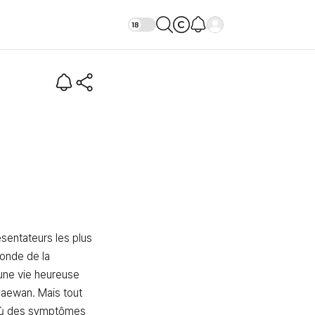
! (Intro)
sentateurs les plus 
nde de la 
’une vie heureuse 
aewan. Mais tout 
 où des symptômes 