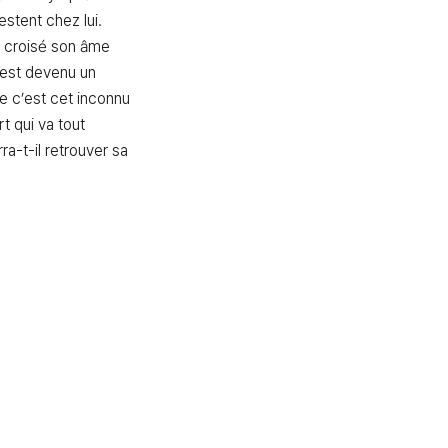
tent chez lui. 
 croisé son âme 
 est devenu un 
 c’est cet inconnu 
t qui va tout 
a-t-il retrouver sa 