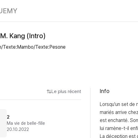
Le gendre de M
UE
MY
M. Kang (Intro)
um/Texte:Mambo/Texte:Pesone
Info
Le plus récent
Lorsqu'un set de m
mariés arrive chez
2
est enchanté. Son 
Ma vie de belle-fille
lui ramène-t-il enfi
20.10.2022
La déception est de