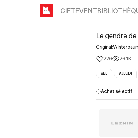
GIFT
EVENT
BIBLIOTHÈQ
Le gendre de 
Original:Winterba
226
26.1K
#BL
#JEUDI
Achat sélectif