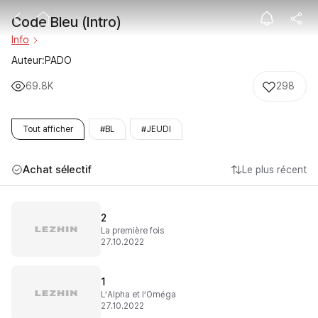
Code Bleu (Intr
Code Bleu (Intro)
Info
Auteur:PADO
69.8K
298
Tout afficher
#BL
#JEUDI
Achat sélectif
Le plus récent
2
La première fois
27.10.2022
1
L’Alpha et l’Oméga
27.10.2022