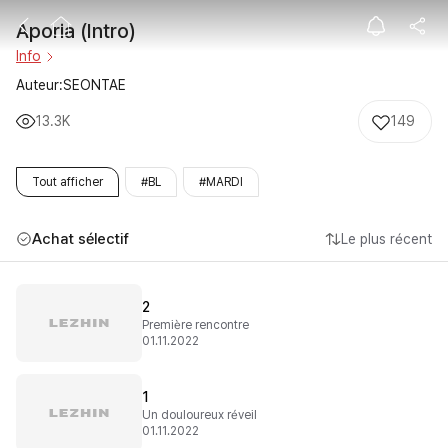
Aporia (Intro)
Aporia (Intro)
Info
Auteur:SEONTAE
13.3K
149
Tout afficher
#BL
#MARDI
Achat sélectif
Le plus récent
2
Première rencontre
01.11.2022
1
Un douloureux réveil
01.11.2022