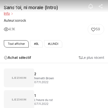
Sans foi, ni mor
Sans foi, ni morale (Intro)
Info
Auteur:sorock
4.1K
59
Tout afficher
#BL
#LUNDI
Achat sélectif
Le plus récent
2
Nemeth Brown
07.11.2022
1
L’heure du rut
07.11.2022