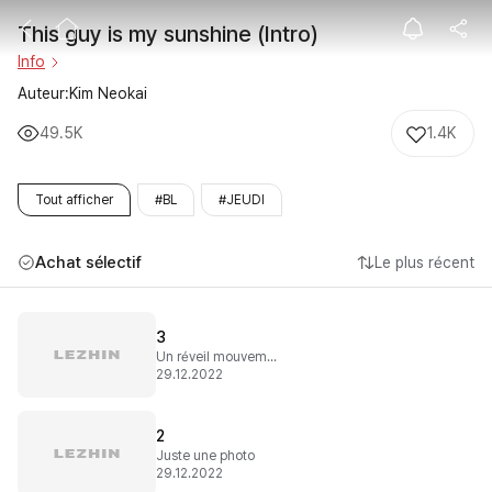
This guy is my 
This guy is my sunshine (Intro)
Info
Auteur:Kim Neokai
49.5K
1.4K
Tout afficher
#BL
#JEUDI
Achat sélectif
Le plus récent
3
Un réveil mouvementé
29.12.2022
2
Juste une photo
29.12.2022