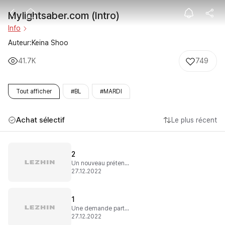
Mylightsaber.c
Mylightsaber.com (Intro)
Info
Auteur:Keina Shoo
41.7K
749
Tout afficher
#BL
#MARDI
Achat sélectif
Le plus récent
2
Un nouveau prétendant
27.12.2022
1
Une demande particulière
27.12.2022