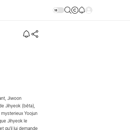
avenir ? (Intro)
nt, Jiwoon 
de Jihyeok (bêta), 
 mysterieux Yoojun 
que Jihyeok le 
t qu'il lui demande 