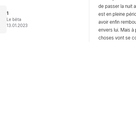
de passer la nuit a
1
est en pleine périod
Le bêta
avoir enfin rembou
13.01.2023
envers lui. Mais à p
choses vont se co