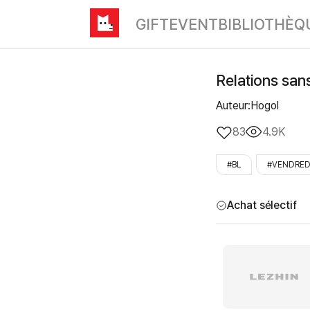
GIFT
EVENT
BIBLIOTHÈQ
Relations sans
Auteur:Hogol
83
4.9K
#BL
#VENDRED
Achat sélectif