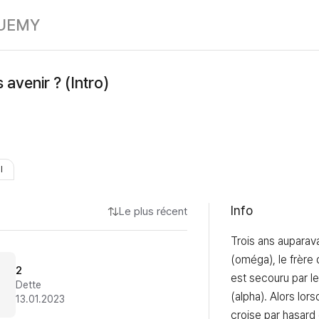
Relations sans 
UE
MY
 avenir ? (Intro)
I
Info
Le plus récent
Trois ans auparava
(oméga), le frère 
2
est secouru par le
Dette
(alpha). Alors lors
13.01.2023
croise par hasard e