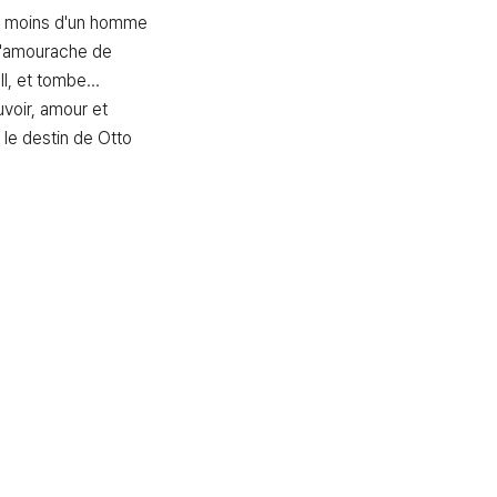
 moins d'un homme 
 s'amourache de 
I, et tombe... 
voir, amour et 
le destin de Otto 