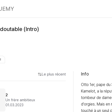
Otto 1er, le Re
UE
MY
edoutable (Intro)
I
Info
Le plus récent
Otto 1er, pape du 
Kamelot, a la réput
2
tombeur de dames,
Un frère ambitieux
d'orgies. Mais en ré
01.03.2023
touché à un seul 