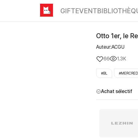
GIFT
EVENT
BIBLIOTHÈQ
Otto 1er, le R
Auteur:ACGU
66
1.3K
#BL
#MERCRED
Achat sélectif