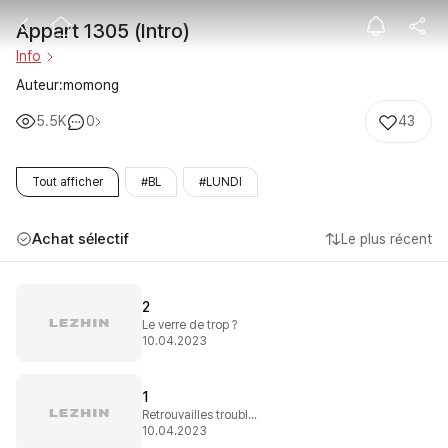
Appart 1305 (I
Appart 1305 (Intro)
Info
Auteur:momong
5.5K
0
43
Tout afficher
#BL
#LUNDI
Achat sélectif
Le plus récent
2
Le verre de trop ?
10.04.2023
1
Retrouvailles troublantes
10.04.2023