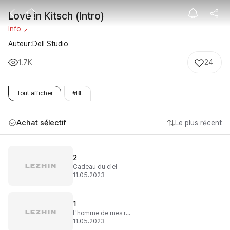
Love in Kitsch (
Love in Kitsch (Intro)
Info
Auteur:Dell Studio
1.7K
24
Tout afficher
#BL
Achat sélectif
Le plus récent
2
Cadeau du ciel
11.05.2023
1
L'homme de mes rêves
11.05.2023