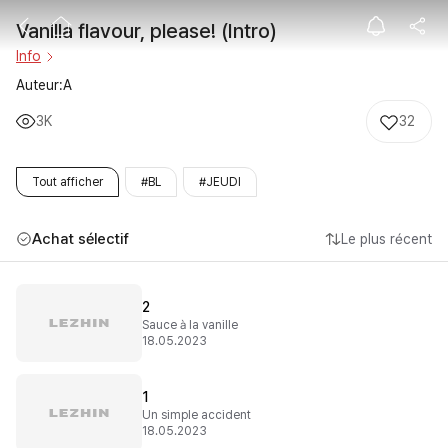
Vanilla flavour,
Vanilla flavour, please! (Intro)
Info
Auteur:A
3K
32
Tout afficher
#BL
#JEUDI
Achat sélectif
Le plus récent
2
Sauce à la vanille
18.05.2023
1
Un simple accident
18.05.2023