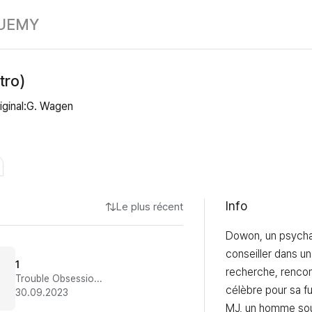
Mary Jane (Int
UE
MY
tro)
riginal:G. Wagen
Info
Le plus récent
Dowon, un psychan
conseiller dans un 
1
recherche, rencon
Trouble Obsessionnel Compulsif
célèbre pour sa furt
30.09.2023
MJ, un homme souf