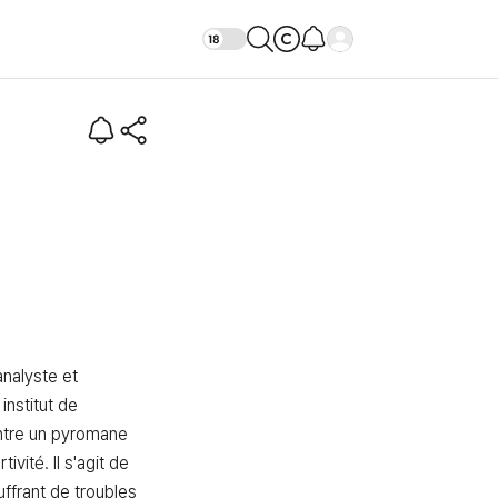
ro)
alyste et 
institut de 
tre un pyromane 
ivité. Il s'agit de 
frant de troubles 