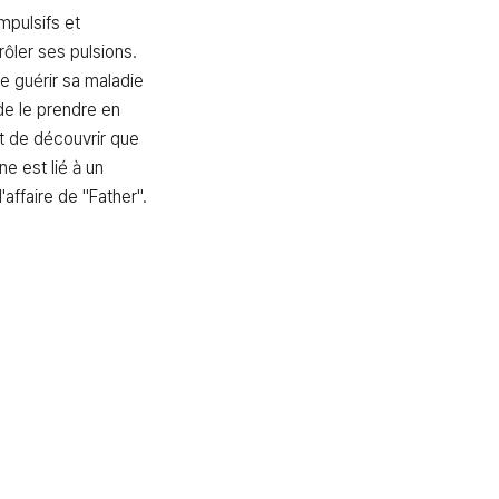
pulsifs et 
ôler ses pulsions. 
guérir sa maladie 
e le prendre en 
t de découvrir que 
 est lié à un 
l'affaire de "Father".