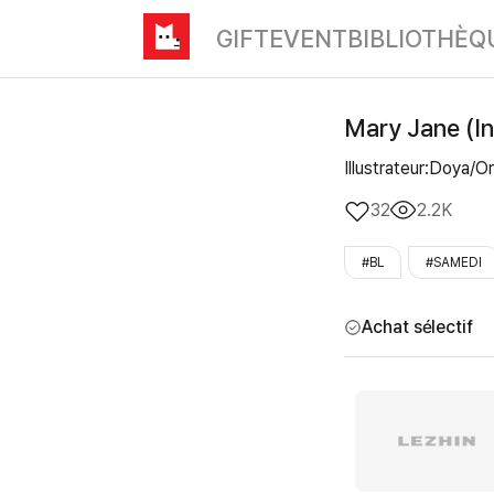
GIFT
EVENT
BIBLIOTHÈQ
Mary Jane (In
Illustrateur:Doya/O
32
2.2K
#BL
#SAMEDI
Achat sélectif