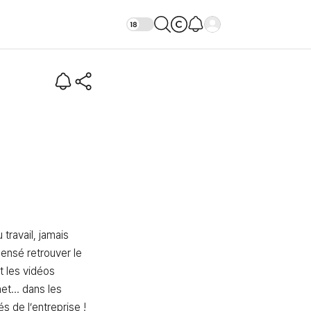
sir (Intro)
travail, jamais 
ensé retrouver le 
t les vidéos 
t... dans les 
de l’entreprise ! 