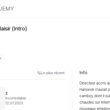
Abonnés au plai
UE
MY
isir (Intro)
I
Info
Le plus récent
Directeur accro au 
Hanseok n’aurait p
2
camboy dont il sui
Incontrôlable
chaudes sur Interne
12.07.2023
nouveaux employés 