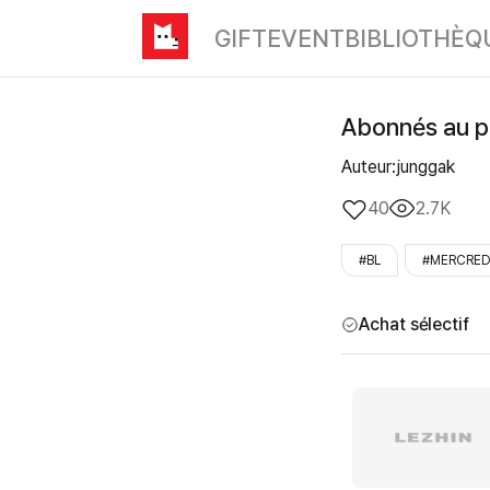
GIFT
EVENT
BIBLIOTHÈQ
Abonnés au pla
Auteur:junggak
40
2.7K
#BL
#MERCRED
Achat sélectif