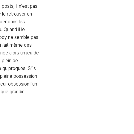
 posts, il n'est pas 
 le retrouver en 
ber dans les 
. Quand il le 
boy ne semble pas 
ui fait même des 
e alors un jeu de 
 plein de 
quiproquos. S'ils 
pleine possession 
eur obsession l'un 
 que grandir...