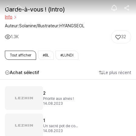
Garde-à-vous ! 
Garde-à-vous ! (Intro)
Info
Auteur:Solanine/Illustrateur:HYANGSEOL
1.3K
32
Tout afficher
#BL
#LUNDI
Achat sélectif
Le plus récent
2
Priorité aux aînés !
14.08.2023
1
Un sacré pot de colle
14.08.2023