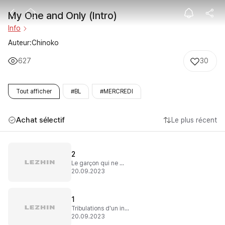
My One and Onl
My One and Only (Intro)
Info
Auteur:Chinoko
627
30
Tout afficher
#BL
#MERCREDI
Achat sélectif
Le plus récent
2
Le garçon qui ne m'aimait pas
20.09.2023
1
Tribulations d'un introverti
20.09.2023