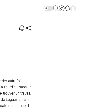
s les fantasmes (Intro)
rier autrefois 
 aujourd’hui sans un 
trouver un travail, 
 de Lagabi, un ami 
ate pour lequel il 