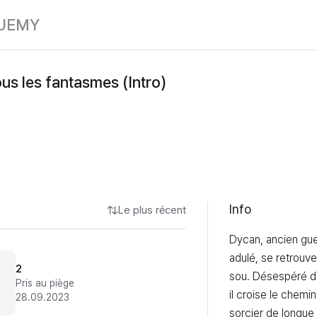
La thèse de tou
UE
MY
ous les fantasmes (Intro)
Info
Le plus récent
Dycan, ancien guer
adulé, se retrouve
2
sou. Désespéré de 
Pris au piège
il croise le chemin
28.09.2023
sorcier de longue d