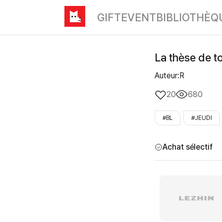
GIFT
EVENT
BIBLIOTHÈQ
La thèse de t
Auteur:R
20
680
#BL
#JEUDI
Achat sélectif