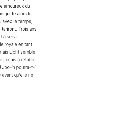
be amoureux du 
n quitte alors le 
u’avec le temps, 
ariront. Trois ans 
t à servir 
le royale en tant 
ais Licht semble 
 jamais à rétablir 
! Joo-in pourra-t-il 
 avant qu’elle ne 