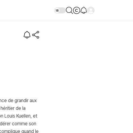
Joo-in (Intro)
nce de grandir aux 
éritier de la 
n Louis Kuellen, et 
dérer comme son 
complique quand le 