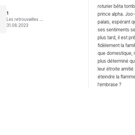
roturier bêta tom
1
prince alpha. Joo-i
Les retrouvailles au palais
palais, espérant q
31.08.2023
ses sentiments se t
plus tard, il est prê
fidèlement la famil
que domestique, m
plus déterminé que
leur étroite amitié 
éteindre la flamme
l’embrase ?