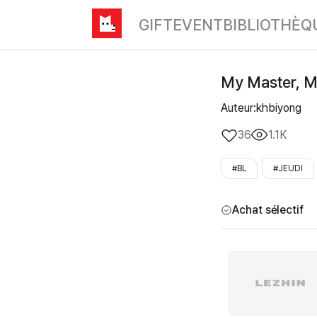
GIFT
EVENT
BIBLIOTHÈQ
My Master, My
Auteur:khbiyong
36
1.1K
#BL
#JEUDI
Achat sélectif