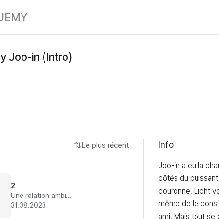
My Master, My 
UE
MY
 Joo-in (Intro)
Info
Le plus récent
Joo-in a eu la cha
côtés du puissant h
2
couronne, Licht vo
Une relation ambiguë
même de le consi
31.08.2023
ami. Mais tout se 