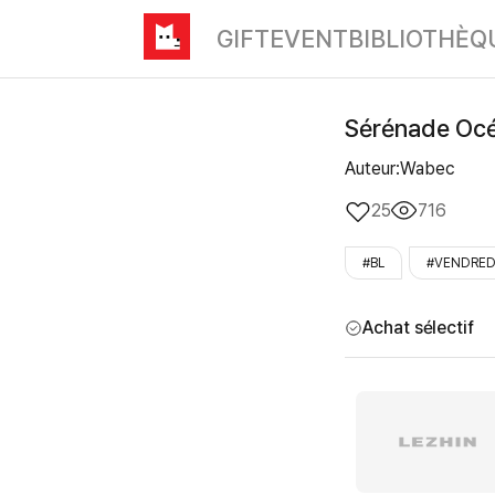
GIFT
EVENT
BIBLIOTHÈQ
Sérénade Océ
Auteur:Wabec
25
716
#BL
#VENDRED
Achat sélectif