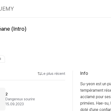
Sérénade Océan
UE
MY
ane (Intro)
I
Info
Le plus récent
Su-yeon est un pia
tempérament rése
2
acclamé pour ses
Dangereux sourire
primées. Hae-su, l
15.09.2023
doté d'une confian