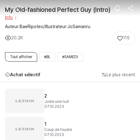
My Old-fashion
My Old-fashioned Perfect Guy (Intro)
Info
Auteur:BaeRipoteo/Illustrateur:JoSamanru
20.2K
115
Tout afficher
#BL
#SAMEDI
Achat sélectif
Le plus récent
2
Juste une nuit
07.10.2023
1
Coup de foudre
07.10.2023