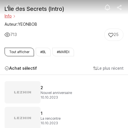
L'Île des Secret
L'Île des Secrets (Intro)
Info
Auteur:YEONBOB
713
25
Tout afficher
#BL
#MARDI
Achat sélectif
Le plus récent
2
Nouvel anniversaire
10.10.2023
1
La rencontre
10.10.2023