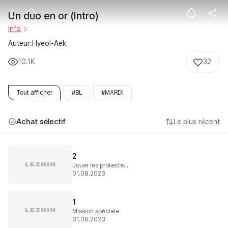
Un duo en or (I
Un duo en or (Intro)
Info
Auteur:Hyeol-Aek
10.1K
32
Tout afficher
#BL
#MARDI
Achat sélectif
Le plus récent
2
Jouer les protecteurs
01.08.2023
1
Mission spéciale
01.08.2023