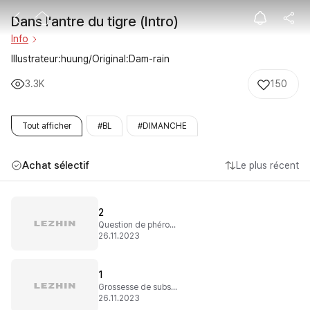
Dans l'antre du 
Dans l'antre du tigre (Intro)
Info
Illustrateur:huung/Original:Dam-rain
3.3K
150
Tout afficher
#BL
#DIMANCHE
Achat sélectif
Le plus récent
2
Question de phéromones
26.11.2023
1
Grossesse de substitution
26.11.2023