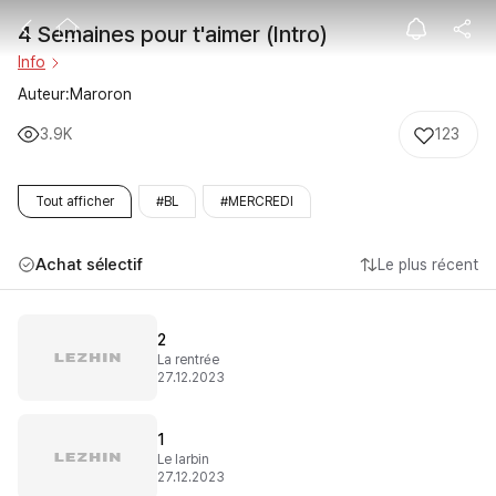
4 Semaines pour
4 Semaines pour t'aimer (Intro)
Info
Auteur:Maroron
3.9K
123
Tout afficher
#BL
#MERCREDI
Achat sélectif
Le plus récent
2
La rentrée
27.12.2023
1
Le larbin
27.12.2023