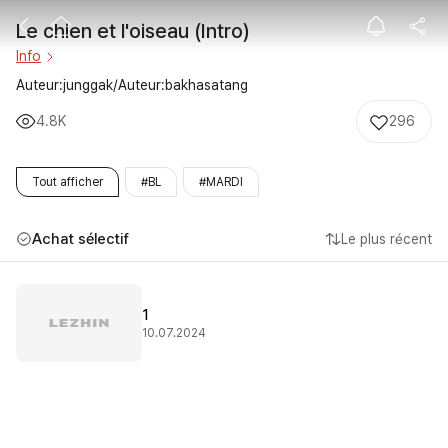
Le chien et l'oi
Le chien et l'oiseau (Intro)
Info
Auteur:junggak/Auteur:bakhasatang
4.8K
296
Tout afficher
#BL
#MARDI
Achat sélectif
Le plus récent
1
10.07.2024