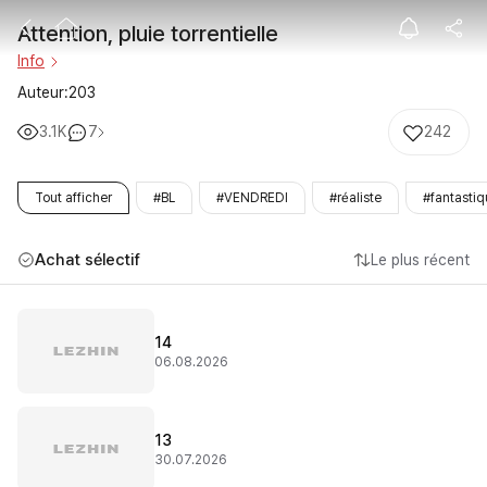
Attention, pluie
Attention, pluie torrentielle
Info
Auteur:203
3.1K
7
242
Tout afficher
#BL
#VENDREDI
#réaliste
#fantasti
Achat sélectif
Le plus récent
14
06.08.2026
13
30.07.2026