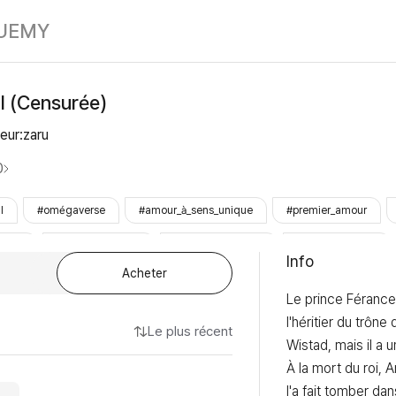
Mariage Royal
UE
MY
l (Censurée)
eur:zaru
0
I
#omégaverse
#amour_à_sens_unique
#premier_amour
jeune
#bottom_mignon
#bottom_plus_âgé
#top_affectueux
Info
Acheter
Le prince Férance
l'héritier du trône
Le plus récent
Wistad, mais il a u
À la mort du roi, A
l'a fait tomber dan