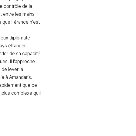
e contrôle de la 
t entre les mains 
s que Férance n'est 
ieux diplomate 
ays étranger. 
rler de sa capacité 
es. Il l'approche 
de lever la 
lie à Amandaris. 
rapidement que ce 
 plus complexe qu'il 