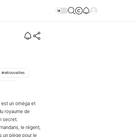
 (Censurée)
#retrouvailles
#Prêt
 est un oméga et 
 du royaume de 
n secret.

mandaris, le régent, 
s un piège pour le 