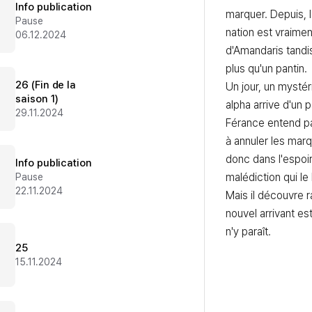
Info publication
marquer. Depuis, l
Pause
nation est vraimen
06.12.2024
d'Amandaris tandi
plus qu'un pantin.

26 (Fin de la
Un jour, un mystér
saison 1)
alpha arrive d'un p
29.11.2024
Férance entend pa
à annuler les marqu
donc dans l'espoir 
Info publication
malédiction qui le 
Pause
22.11.2024
Mais il découvre 
nouvel arrivant est
n'y paraît.
25
15.11.2024