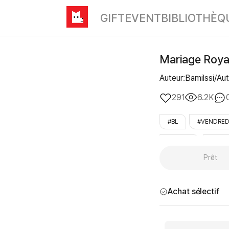
GIFT
EVENT
BIBLIOTHÈQ
Mariage Roya
Auteur:Bamilssi/Aut
291
6.2K
#BL
#VENDRED
#contrat
#top_
Prêt
Achat sélectif