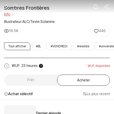
Sombres Front
Sombres Frontières
Info
Illustrateur:ALC/Texte:Solanine
19.5K
446
Tout afficher
#BL
#VENDREDI
#réaliste
#universit
WUF: 23 heures
WUF disponible
Prêt
Acheter
Achat sélectif
Le plus récent
Dernier épisode