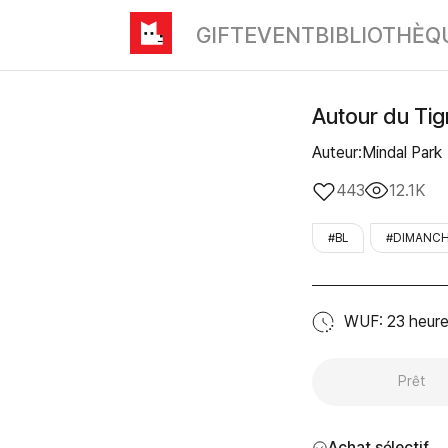
GIFT
EVENT
BIBLIOTHÈQ
Autour du Tig
Auteur:Mindal Park
443
12.1K
#BL
#DIMANC
WUF: 23 heur
Prêt
Achat sélectif