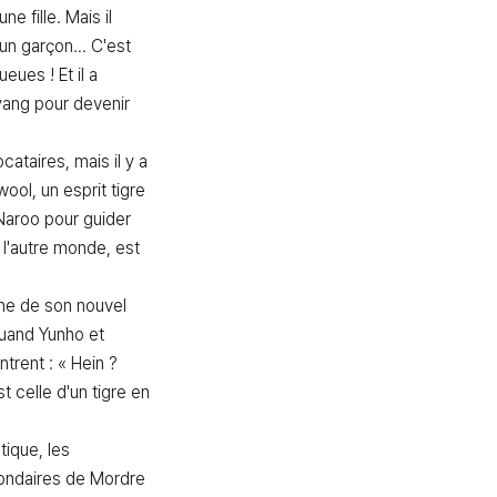
e fille. Mais il 
ni un garçon… C'est 
eues ! Et il a 
ang pour devenir 
cataires, mais il y a 
ol, un esprit tigre 
 Naroo pour guider 
l'autre monde, est 
e de son nouvel 
uand Yunho et 
rent : « Hein ? 
t celle d'un tigre en 
ique, les 
ndaires de Mordre 