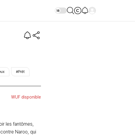
e
eux
#Prêt
WUF disponible
ir les fantômes, 
ncontre Naroo, qui 