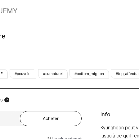
Autour du Tigr
UE
MY
re
HE
#pouvoirs
#surnaturel
#bottom_mignon
#top_affectu
es
Info
Acheter
Kyunghoon peut vo
jusqu'à ce qu'il re