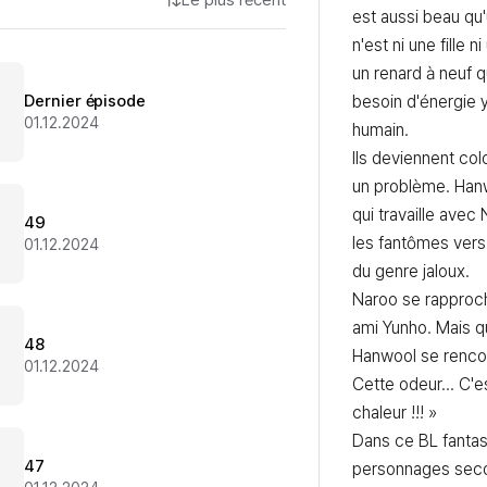
Le plus récent
est aussi beau qu'un
n'est ni une fille 
un renard à neuf qu
Dernier épisode
besoin d'énergie y
01.12.2024
humain.

Ils deviennent colo
un problème. Hanwo
qui travaille avec
49
les fantômes vers 
01.12.2024
du genre jaloux.

Naroo se rapproch
ami Yunho. Mais q
48
Hanwool se rencont
01.12.2024
Cette odeur... C'es
chaleur !!! »

Dans ce BL fantast
47
personnages seco