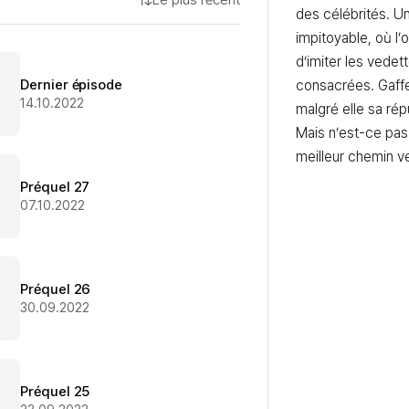
Le plus récent
des célébrités. Un
impitoyable, où l’
d’imiter les vedett
Dernier épisode
consacrées. Gaffe
14.10.2022
malgré elle sa répu
Mais n’est-ce pas
meilleur chemin v
Préquel 27
07.10.2022
Préquel 26
30.09.2022
Préquel 25