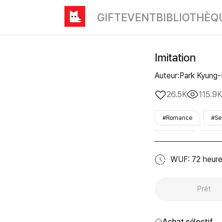
GIFT
EVENT
BIBLIOTHÈQ
Imitation
Auteur:Park Kyung
26.5K
115.9K
#Romance
#Se
#musique
#WU
#terminée
WUF: 72 heur
Prêt
Achat sélectif