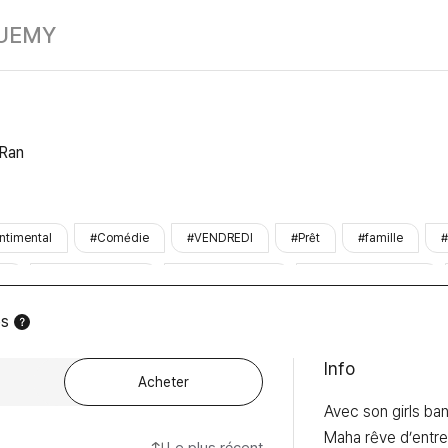
Imitation
UE
MY
-Ran
ntimental
#Comédie
#VENDREDI
#Prêt
#famille
#
F
#fille_polyvalente
#mec_polyvalent
#fille_entreprenante
es
Info
Acheter
Avec son girls ban
Maha rêve d’entre