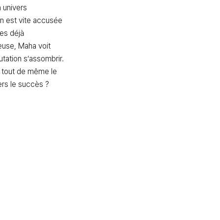
 univers 
on est vite accusée 
es déjà 
use, Maha voit 
tation s’assombrir. 
 tout de même le 
ers le succès ?