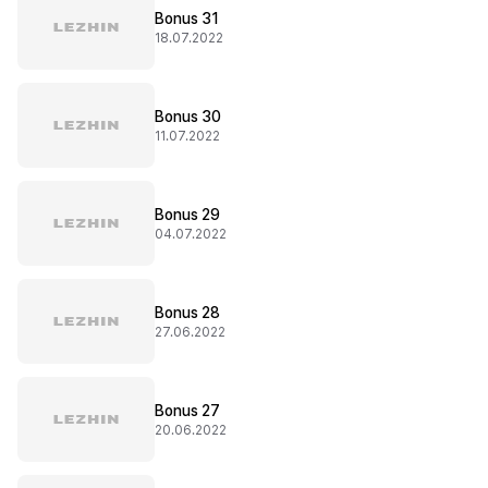
Bonus 31
18.07.2022
Bonus 30
11.07.2022
Bonus 29
04.07.2022
Bonus 28
27.06.2022
Bonus 27
20.06.2022