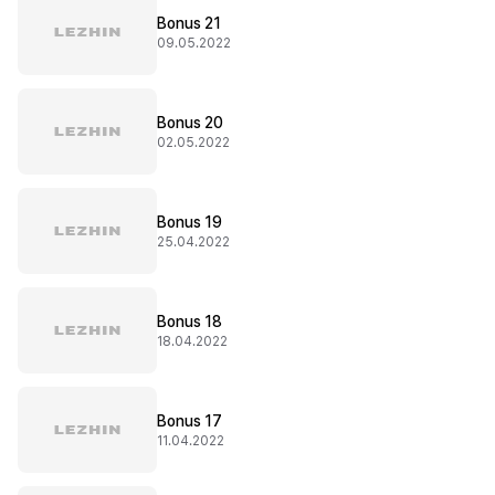
Bonus 21
09.05.2022
Bonus 20
02.05.2022
Bonus 19
25.04.2022
Bonus 18
18.04.2022
Bonus 17
11.04.2022