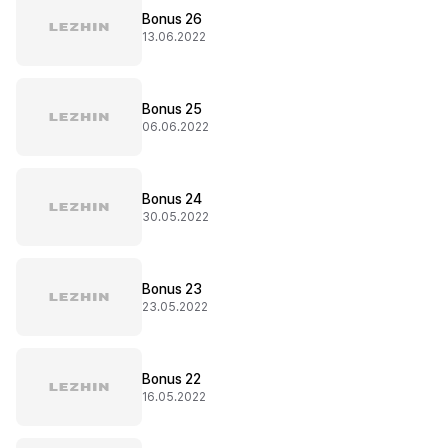
Bonus 26
13.06.2022
Bonus 25
06.06.2022
Bonus 24
30.05.2022
Bonus 23
23.05.2022
Bonus 22
16.05.2022