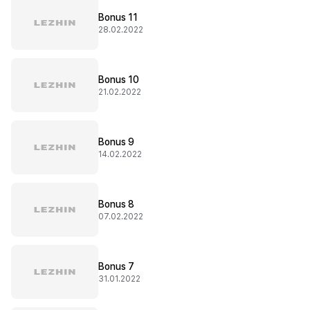
Bonus 11
28.02.2022
Bonus 10
21.02.2022
Bonus 9
14.02.2022
Bonus 8
07.02.2022
Bonus 7
31.01.2022