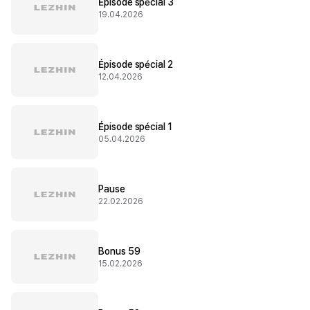
Épisode spécial 3
19.04.2026
Épisode spécial 2
12.04.2026
Épisode spécial 1
05.04.2026
Pause
22.02.2026
Bonus 59
15.02.2026