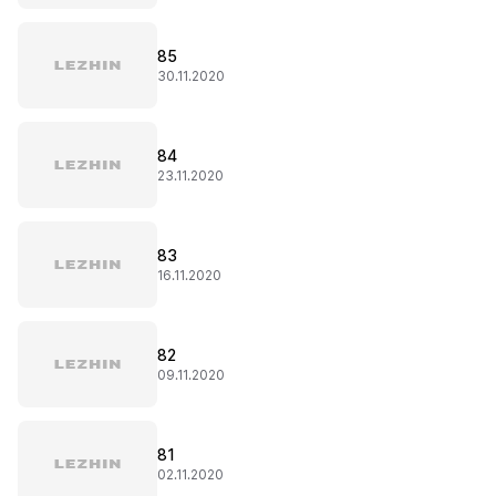
85
30.11.2020
84
23.11.2020
83
16.11.2020
82
09.11.2020
81
02.11.2020