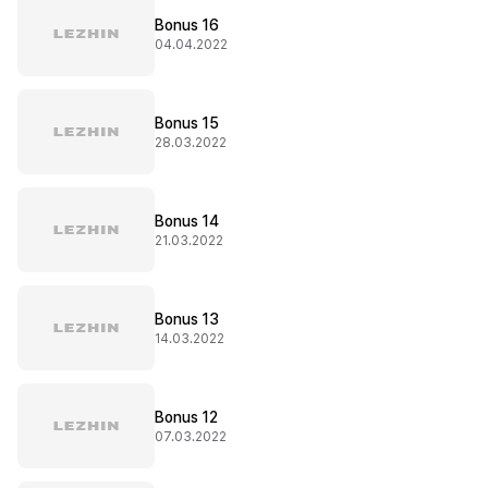
Bonus 16
04.04.2022
Bonus 15
28.03.2022
Bonus 14
21.03.2022
Bonus 13
14.03.2022
Bonus 12
07.03.2022