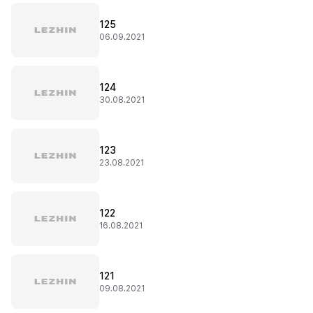
125
06.09.2021
124
30.08.2021
123
23.08.2021
122
16.08.2021
121
09.08.2021