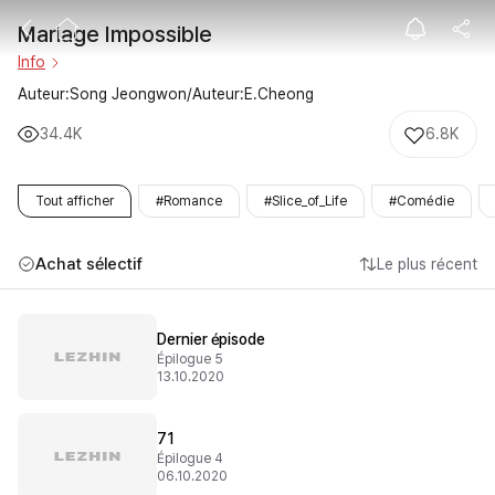
Mariage Impos
Mariage Impossible
Info
Auteur:Song Jeongwon/Auteur:E.Cheong
34.4K
6.8K
Tout afficher
#Romance
#Slice_of_Life
#Comédie
Achat sélectif
Le plus récent
Dernier épisode
Épilogue 5
13.10.2020
71
Épilogue 4
06.10.2020