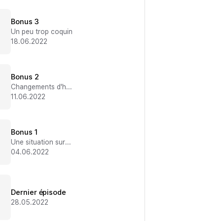
Bonus 3
Un peu trop coquin
18.06.2022
Bonus 2
Changements d'habitude
11.06.2022
Bonus 1
Une situation surprenante
04.06.2022
Dernier épisode
28.05.2022