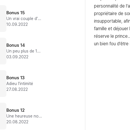
personnalité de l’
Bonus 15
propriétaire de so
Un vrai couple d'escrocs
insupportable, afi
10.09.2022
famille et déjouer 
réserve le prince… 
un bien fou d’êtr
Bonus 14
Un peu plus de 10 jours
03.09.2022
Bonus 13
Adieu l'intimité
27.08.2022
Bonus 12
Une heureuse nouvelle
20.08.2022