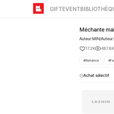
GIFT
EVENT
BIBLIOTHÈQ
Méchante mal
Auteur:MIN/Auteu
17.2K
487.8K
#Romance
#Fa
#fille_séductrice
Achat sélectif
#mec_difficile