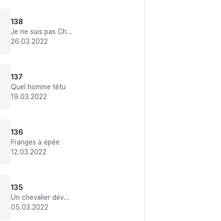
138
Je ne suis pas Chartie
26.03.2022
137
Quel homme têtu
19.03.2022
136
Franges à épée
12.03.2022
135
Un chevalier dévoué
05.03.2022