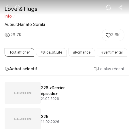
Love & Hugs
Love & Hugs
Info
Auteur:Hanato Soraki
26.7K
3.6K
Tout afficher
#Slice_of_Life
#Romance
#Sentimental
Achat sélectif
Le plus récent
326 <Dernier
épisode>
21.02.2026
325
14.02.2026