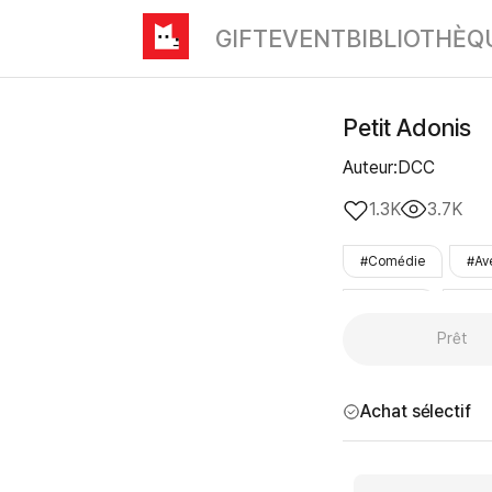
GIFT
EVENT
BIBLIOTHÈQ
Petit Adonis
Auteur:DCC
1.3K
3.7K
#Comédie
#Av
#complet
#ter
Prêt
Achat sélectif