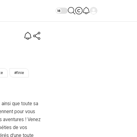
te
#finie
 ainsi que toute sa 
ennent pour vous 
es aventures ! Venez 
péties de vos 
rés d’une toute 