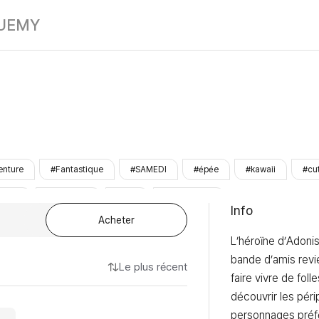
Petit Adonis
UE
MY
enture
#Fantastique
#SAMEDI
#épée
#kawaii
#cu
minée
#complète
#Prêt
#LezhinOnly
Info
Acheter
L’héroïne d’Adonis
bande d’amis revi
Le plus récent
faire vivre de foll
découvrir les péri
personnages préfé