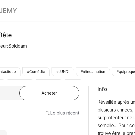
La Fleur et la B
UE
MY
 Bête
teur:Solddam
ntastique
#Comédie
#LUNDI
#réincarnation
#quiproqu
e
#compète
#terminée
#Prêt
Info
Acheter
Réveillée après u
plusieurs années,
Le plus récent
surprotecteur ne l
semelle... Pour cou
trouve être le pre