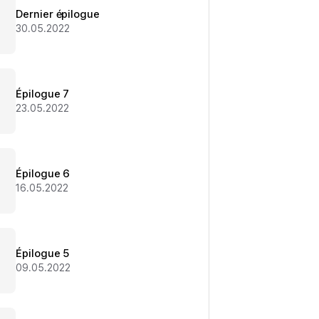
Dernier épilogue
30.05.2022
Épilogue 7
23.05.2022
Épilogue 6
16.05.2022
Épilogue 5
09.05.2022