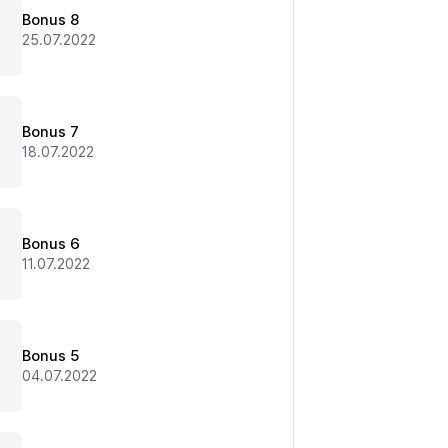
Bonus 8
25.07.2022
Bonus 7
18.07.2022
Bonus 6
11.07.2022
Bonus 5
04.07.2022