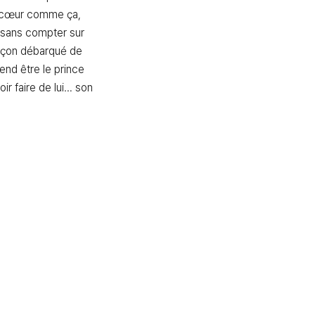
le cœur comme ça, 
t sans compter sur 
rçon débarqué de 
tend être le prince 
ir faire de lui… son 