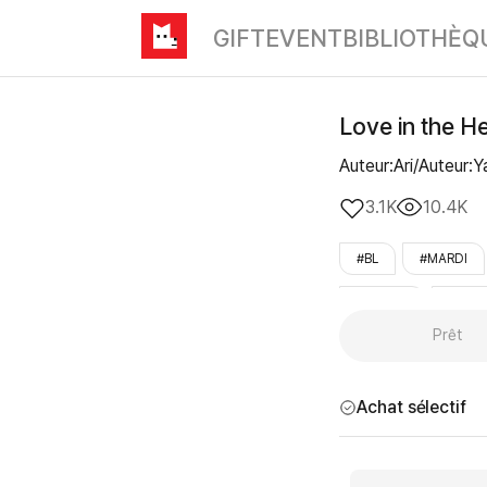
GIFT
EVENT
BIBLIOTHÈQ
Love in the He
Auteur:Ari/Auteur:Y
3.1K
10.4K
#BL
#MARDI
#démon
#prin
Prêt
#LezhinOnly
Achat sélectif