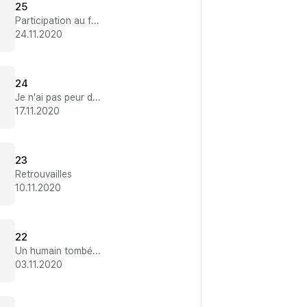
25
Participation au festival
24.11.2020
24
Je n'ai pas peur de la personne que j'aime
17.11.2020
23
Retrouvailles
10.11.2020
22
Un humain tombé bien bas...
03.11.2020