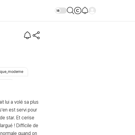
tique_moderne
#Prêt
t lui a volé sa plus 
’en est servi pour 
de star. Et cerise 
 largué ! Difficile de 
 normale quand on 