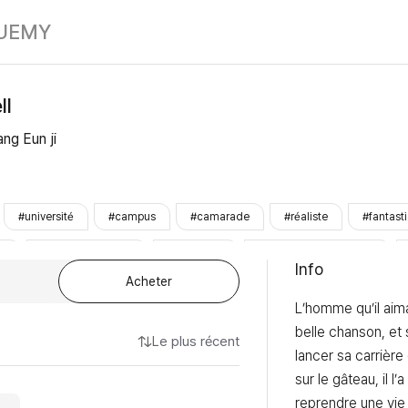
Love in the Hell
UE
MY
ll
ang Eun ji
#université
#campus
#camarade
#réaliste
#fantas
ce
#bottom_innocent
#top_accro
#amour_à_sens_unique
Info
Acheter
L’homme qu’il aimai
belle chanson, et s
Le plus récent
lancer sa carrière 
sur le gâteau, il l’a
reprendre une vie