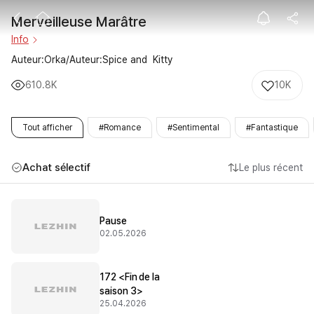
Merveilleuse M
Merveilleuse Marâtre
Info
Auteur:Orka/Auteur:Spice and  Kitty
610.8K
10K
Tout afficher
#Romance
#Sentimental
#Fantastique
Achat sélectif
Le plus récent
Pause
02.05.2026
172 <Fin de la
saison 3>
25.04.2026