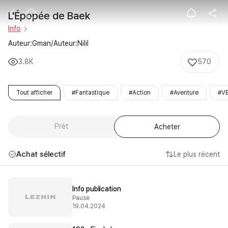
L'Épopée de B
L'Épopée de Baek
Info
Auteur:Gman/Auteur:Nilil
3.8K
570
Tout afficher
#Fantastique
#Action
#Aventure
#V
Prêt
Acheter
Achat sélectif
Le plus récent
Info publication
Pause
19.04.2024