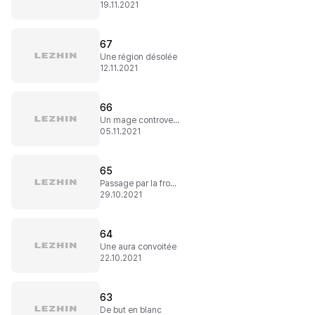
19.11.2021
67
Une région désolée
12.11.2021
66
Un mage controversé
05.11.2021
65
Passage par la frontière
29.10.2021
64
Une aura convoitée
22.10.2021
63
De but en blanc