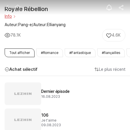
Royale Rébelli
Royale Rébellion
Info
Auteur:Pang-e/Auteur:Ellianyang
78.1K
4.6K
Tout afficher
#Romance
#Fantastique
#fiançailles
Achat sélectif
Le plus récent
Dernier épisode
16.08.2023
106
Je t'aime
09.08.2023