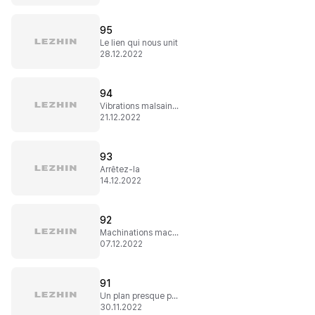
95
Le lien qui nous unit
28.12.2022
94
Vibrations malsaines
21.12.2022
93
Arrêtez-la
14.12.2022
92
Machinations machiavéliques
07.12.2022
91
Un plan presque parfait
30.11.2022