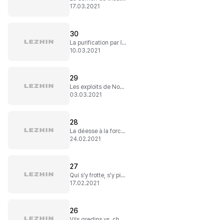
17.03.2021
30
La purification par les beaux gosses
10.03.2021
29
Les exploits de Novacasa
03.03.2021
28
La déesse à la force extraordinaire !
24.02.2021
27
Qui s'y frotte, s'y pique !
17.02.2021
26
Vils gredins vs. chevalier justicier