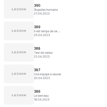
390
Stupides humains
27.04.2023
389
Il est temps de se séparer
25.04.2023
388
Test de valeur
22.04.2023
387
Une équipe à sauver
20.04.2023
386
Le berceau
18.04.2023