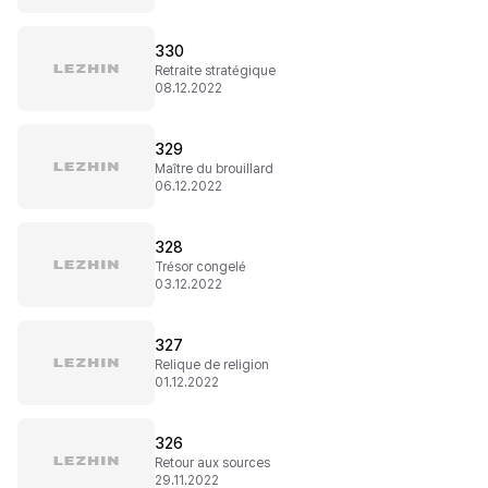
330
Retraite stratégique
08.12.2022
329
Maître du brouillard
06.12.2022
328
Trésor congelé
03.12.2022
327
Relique de religion
01.12.2022
326
Retour aux sources
29.11.2022