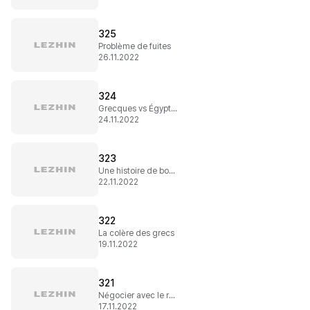
325
Problème de fuites
26.11.2022
324
Grecques vs Égyptiens
24.11.2022
323
Une histoire de boules
22.11.2022
322
La colère des grecs
19.11.2022
321
Négocier avec le roi des dieux
17.11.2022