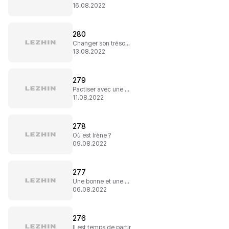
16.08.2022
280
Changer son trésor caché du roi
13.08.2022
279
Pactiser avec une ancienne amie
11.08.2022
278
Où est Irène ?
09.08.2022
277
Une bonne et une mauvaise nouvelle
06.08.2022
276
Il est temps de partir