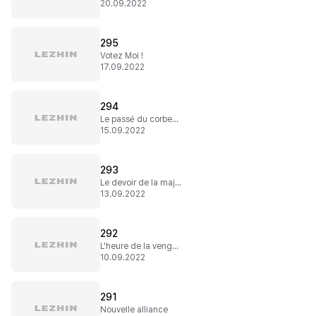
20.09.2022
295
Votez Moi !
17.09.2022
294
Le passé du corbeau
15.09.2022
293
Le devoir de la majesté
13.09.2022
292
L'heure de la vengeance a sonné
10.09.2022
291
Nouvelle alliance