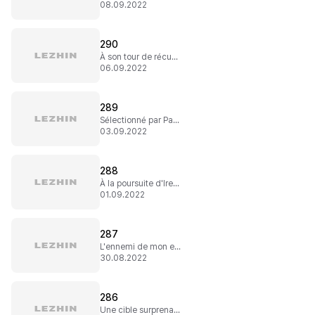
08.09.2022
290
À son tour de récupérer ses souvenirs
06.09.2022
289
Sélectionné par Pandora
03.09.2022
288
À la poursuite d'Irene
01.09.2022
287
L'ennemi de mon ennemi est...
30.08.2022
286
Une cible surprenante