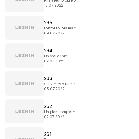
Pris à leur propre piège
12.07.2022
265
Mettre toutes les chances de son côté
09.07.2022
264
Un vrai génie
07.07.2022
263
Souvenirs d'une trahison
05.07.2022
262
Un plan complètement fou
02.07.2022
261