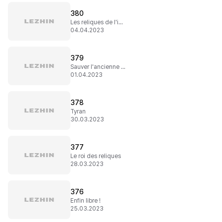
380
Les reliques de l'implicite
04.04.2023
379
Sauver l'ancienne majesté
01.04.2023
378
Tyran
30.03.2023
377
Le roi des reliques
28.03.2023
376
Enfin libre !
25.03.2023