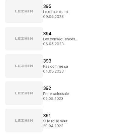
395
Le retour du roi
09.05.2023
394
Les conséquences de sa disparition
06.05.2023
393
Pas comme ça
04.05.2023
392
Porte colossale
02.05.2023
391
Si le roi le veut
29.04.2023