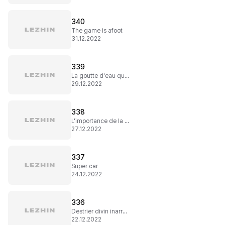
340
The game is afoot
31.12.2022
339
La goutte d'eau qui fait déborder le vase
29.12.2022
338
L'importance de la politesse
27.12.2022
337
Super car
24.12.2022
336
Destrier divin inarrêtable
22.12.2022