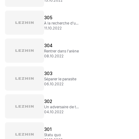
13.10.2022
305
À la recherche d'un nouvel hôte
11.10.2022
304
Rentrer dans l'arène
08.10.2022
303
Séparer le parasite
06.10.2022
302
Un adversaire de taille
04.10.2022
301
Statu quo