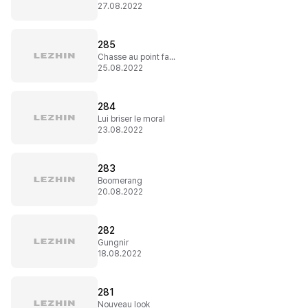
27.08.2022
285
Chasse au point faible
25.08.2022
284
Lui briser le moral
23.08.2022
283
Boomerang
20.08.2022
282
Gungnir
18.08.2022
281
Nouveau look