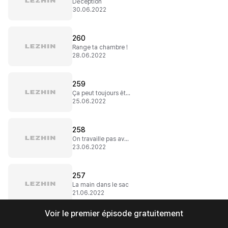
Déception
30.06.2022
260
Range ta chambre !
28.06.2022
259
Ça peut toujours être pire
25.06.2022
258
On travaille pas avec les nazis
23.06.2022
257
La main dans le sac
21.06.2022
Voir le premier épisode gratuitement
256