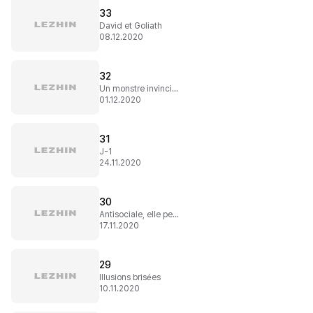
33
David et Goliath
08.12.2020
32
Un monstre invincible
01.12.2020
31
J-1
24.11.2020
30
Antisociale, elle perd son sang froid
17.11.2020
29
Illusions brisées
10.11.2020